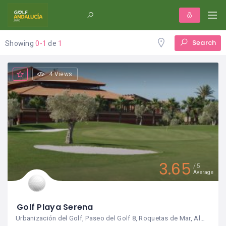
Search
Showing
0-1
de
1
4 Views
3.65
5
Average
Golf Playa Serena
Urbanización del Golf, Paseo del Golf 8, Roquetas de Mar, Almería, ES, 04740