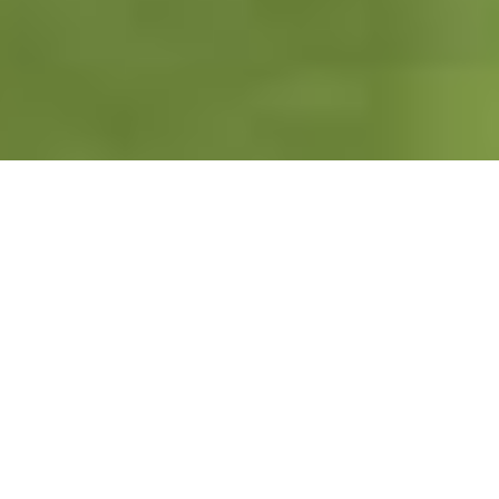
Últimos campos
4.1
5
Very Good