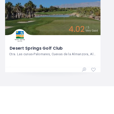
4.02
5
Very Good
Desert Springs Golf Club
Ctra. Las cunas-Palomares, Cuevas de la Almanzora, Almería, ES, 04618