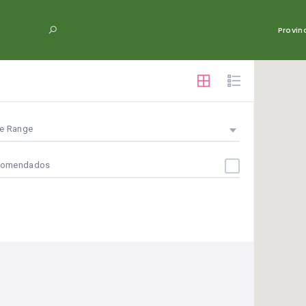
Provin
ce Range
comendados