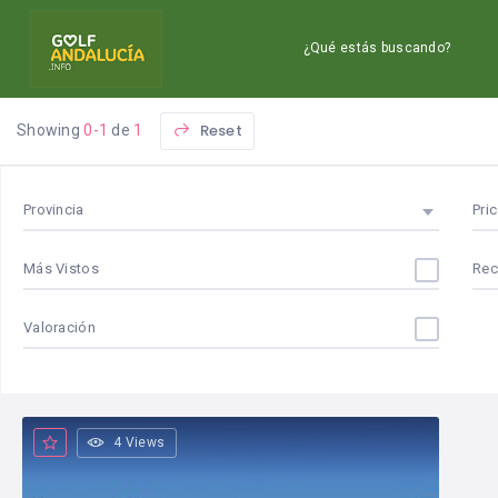
¿Qué estás buscando?
Reset
Showing
0-1
de
1
Provincia
Pri
Más Vistos
Re
Valoración
4 Views