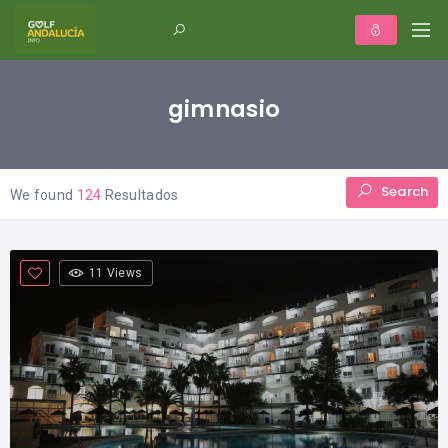
gimnasio
Search
We found
124
Resultados
11 Views