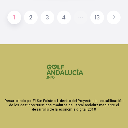
1
2
3
4
13
Desarrollado por
El Sur Existe s.l. dentro del Proyecto de recualificación
de los destinos turísticos maduros
del litoral andaluz mediante el
desarrollo de la economía digital 2018