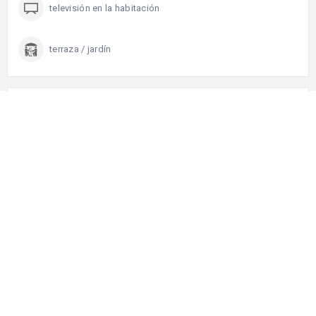
televisión en la habitación
terraza / jardín
0
Review For Gran Marbella Resort & Beach
Club
Ctra.A7 Km 1034A, Avenida José Ribera 25 (Urb. Real de
Zaragoza)