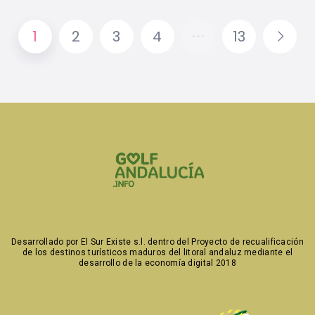
1
2
3
4
13
Desarrollado por
El Sur Existe s.l. dentro del Proyecto de recualificación
de los destinos turísticos maduros
del litoral andaluz mediante el
desarrollo de la economía digital 2018