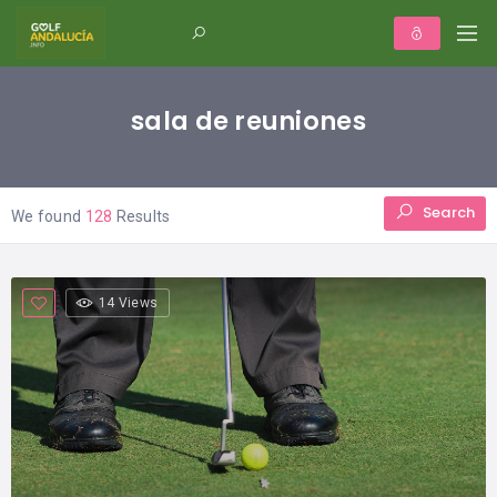
sala de reuniones
Search
We found
128
Results
14 Views