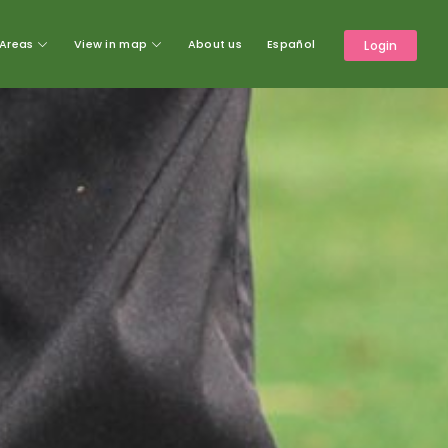
Areas
View in map
About us
Español
Login