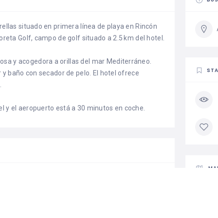
rellas situado en primera línea de playa en Rincón
ñoreta Golf, campo de golf situado a 2.5 km del hotel.
sa y acogedora a orillas del mar Mediterráneo.
STA
r y baño con secador de pelo. El hotel ofrece
.
l y el aeropuerto está a 30 minutos en coche.
MA
cafe bar
nce room
disabled access